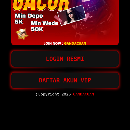
LOGIN RESMI
DAFTAR AKUN VIP
@Copyright 2026
GANDACUAN